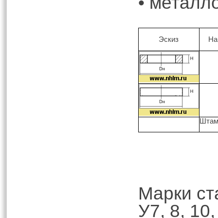
• металл
Эскиз
На
Штам
Марки ст
У7, 8, 10