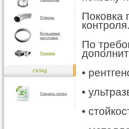
Поковка п
Отводы
контроля
Кольцевая
заготовка
По требо
дополнит
Поковка
• рентге
СКЛАД
• ультра
Скачать склад
• стойкос