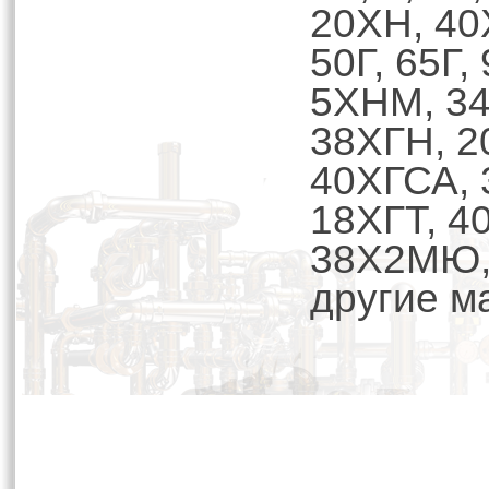
20ХН, 40
50Г, 65Г
5ХНМ, 3
38ХГН, 2
40ХГСА, 
18ХГТ, 4
38Х2МЮ,
другие м